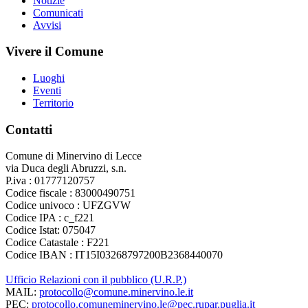
Notizie
Comunicati
Avvisi
Vivere il Comune
Luoghi
Eventi
Territorio
Contatti
Comune di Minervino di Lecce
via Duca degli Abruzzi, s.n.
P.iva : 01777120757
Codice fiscale : 83000490751
Codice univoco : UFZGVW
Codice IPA : c_f221
Codice Istat: 075047
Codice Catastale : F221
Codice IBAN : IT15I03268797200B2368440070
Ufficio Relazioni con il pubblico (U.R.P.)
MAIL:
protocollo@comune.minervino.le.it
PEC:
protocollo.comuneminervino.le@pec.rupar.puglia.it