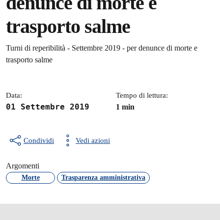
denunce di morte e
trasporto salme
Dettagli della notizia
Turni di reperibilità - Settembre 2019 - per denunce di morte e
trasporto salme
Data:
Tempo di lettura:
01 Settembre 2019
1 min
Condividi
Vedi azioni
Argomenti
Morte
Trasparenza amministrativa