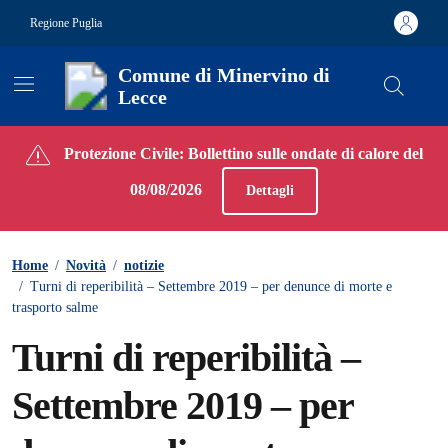
Vai ai contenuti
Vai al footer
Regione Puglia
Comune di Minervino di
Lecce
Contenuti in evidenza
Protezione Civile: Bollettino sulle ondate di calore del
08/08/2026
Dettagli
Home
/
Novità
/
notizie
/
Turni di reperibilità – Settembre 2019 – per denunce di morte e
trasporto salme
Turni di reperibilità –
Settembre 2019 – per