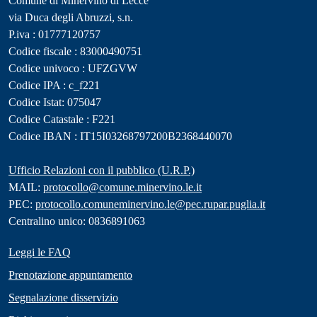
Comune di Minervino di Lecce
via Duca degli Abruzzi, s.n.
P.iva : 01777120757
Codice fiscale : 83000490751
Codice univoco : UFZGVW
Codice IPA : c_f221
Codice Istat: 075047
Codice Catastale : F221
Codice IBAN : IT15I03268797200B2368440070
Ufficio Relazioni con il pubblico (U.R.P.)
MAIL:
protocollo@comune.minervino.le.it
PEC:
protocollo.comuneminervino.le@pec.rupar.puglia.it
Centralino unico: 0836891063
Leggi le FAQ
Prenotazione appuntamento
Segnalazione disservizio