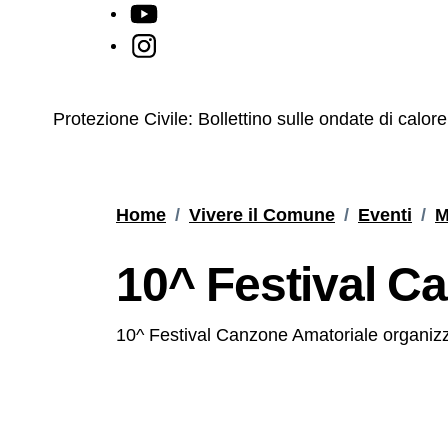
YouTube
Instagram
Contenuti in evidenza
Protezione Civile: Bollettino sulle ondate di calo
Home
/
Vivere il Comune
/
Eventi
/
M
10^ Festival C
10^ Festival Canzone Amatoriale organizz