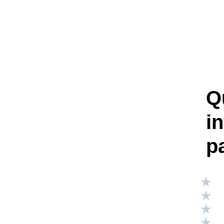
Q
i
p
Valuta
Valuta
Valuta