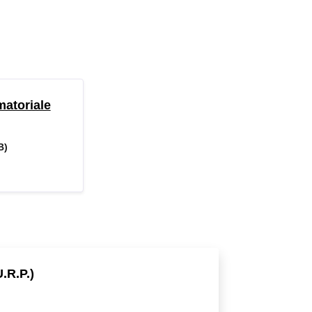
matoriale
B)
.R.P.)