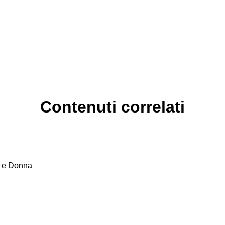
 2 stelle su 5
 1 stelle su 5
Contenuti correlati
o e Donna