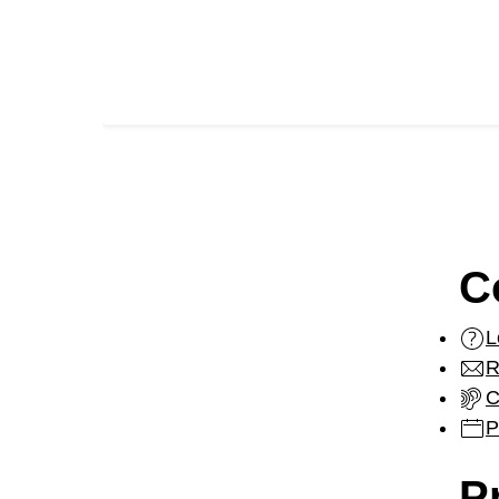
C
L
R
C
P
P