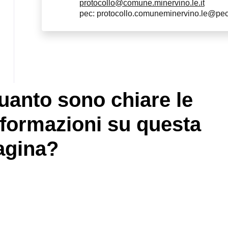
protocollo@comune.minervino.le.it
pec: protocollo.comuneminervino.le@pec.r
uanto sono chiare le
nformazioni su questa
agina?
 5 stelle su 5
 4 stelle su 5
 3 stelle su 5