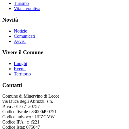
Turismo
Vita lavorativa
Novità
Notizie
Comunicati
Avvisi
Vivere il Comune
Luoghi
Eventi
Territorio
Contatti
Comune di Minervino di Lecce
via Duca degli Abruzzi, s.n.
P.iva : 01777120757
Codice fiscale : 83000490751
Codice univoco : UFZGVW
Codice IPA : c_f221
Codice Istat: 075047