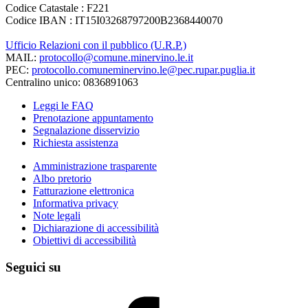
Codice Catastale : F221
Codice IBAN : IT15I03268797200B2368440070
Ufficio Relazioni con il pubblico (U.R.P.)
MAIL:
protocollo@comune.minervino.le.it
PEC:
protocollo.comuneminervino.le@pec.rupar.puglia.it
Centralino unico: 0836891063
Leggi le FAQ
Prenotazione appuntamento
Segnalazione disservizio
Richiesta assistenza
Amministrazione trasparente
Albo pretorio
Fatturazione elettronica
Informativa privacy
Note legali
Dichiarazione di accessibilità
Obiettivi di accessibilità
Seguici su