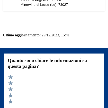
Via Duca degli Abruzzi, s.n
Minervino di Lecce (Le), 73027
Ultimo aggiornamento:
29/12/2023, 15:41
Quanto sono chiare le informazioni su
questa pagina?
Valuta 5 stelle su 5
Valuta 4 stelle su 5
Valuta 3 stelle su 5
Valuta 2 stelle su 5
Valuta 1 stelle su 5