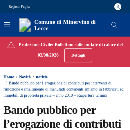
Vai ai contenuti
Vai al footer
Regione Puglia
Comune di Minervino di
Lecce
Contenuti in evidenza
Protezione Civile: Bollettino sulle ondate di calore del
03/08/2026
Dettagli
Home
/
Novità
/
notizie
/
Bando pubblico per l’erogazione di contributi per interventi di
rimozione e smaltimento di manufatti contenenti amianto in fabbricati ed
immobili di proprietà privata – anno 2018 – Riapertura termini
Bando pubblico per
l’erogazione di contributi