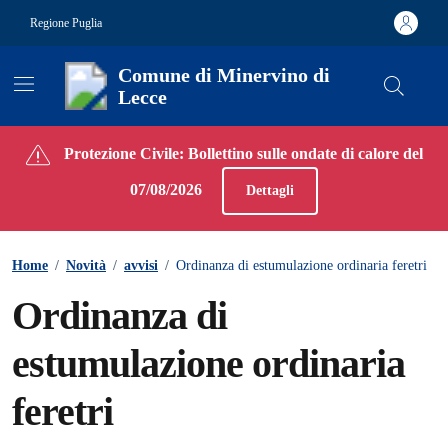
Vai ai contenuti
Vai al footer
Regione Puglia
Comune di Minervino di
Lecce
Contenuti in evidenza
Protezione Civile: Bollettino sulle ondate di calore del
07/08/2026
Dettagli
Home
/
Novità
/
avvisi
/
Ordinanza di estumulazione ordinaria feretri
Ordinanza di
estumulazione ordinaria
feretri