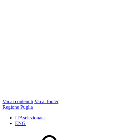
Vai ai contenuti
Vai al footer
Regione Puglia
ITA
selezionata
ENG