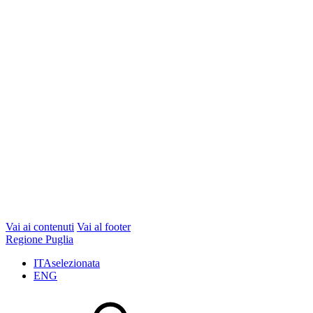
Vai ai contenuti
Vai al footer
Regione Puglia
ITA
selezionata
ENG