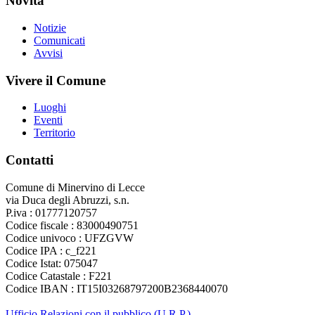
Novità
Notizie
Comunicati
Avvisi
Vivere il Comune
Luoghi
Eventi
Territorio
Contatti
Comune di Minervino di Lecce
via Duca degli Abruzzi, s.n.
P.iva : 01777120757
Codice fiscale : 83000490751
Codice univoco : UFZGVW
Codice IPA : c_f221
Codice Istat: 075047
Codice Catastale : F221
Codice IBAN : IT15I03268797200B2368440070
Ufficio Relazioni con il pubblico (U.R.P.)